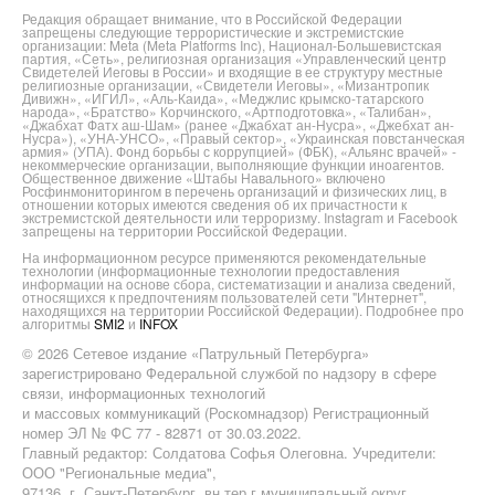
Редакция обращает внимание, что в Российской Федерации
запрещены следующие террористические и экстремистские
организации: Meta (Meta Platforms Inc), Национал-Большевистская
партия, «Сеть», религиозная организация «Управленческий центр
Свидетелей Иеговы в России» и входящие в ее структуру местные
религиозные организации, «Свидетели Иеговы», «Мизантропик
Дивижн», «ИГИЛ», «Аль-Каида», «Меджлис крымско-татарского
народа», «Братство» Корчинского, «Артподготовка», «Талибан»,
«Джабхат Фатх аш-Шам» (ранее «Джабхат ан-Нусра», «Джебхат ан-
Нусра»), «УНА-УНСО», «Правый сектор», «Украинская повстанческая
армия» (УПА). Фонд борьбы с коррупцией» (ФБК), «Альянс врачей» -
некоммерческие организации, выполняющие функции иноагентов.
Общественное движение «Штабы Навального» включено
Росфинмониторингом в перечень организаций и физических лиц, в
отношении которых имеются сведения об их причастности к
экстремистской деятельности или терроризму. Instagram и Facebook
запрещены на территории Российской Федерации.
На информационном ресурсе применяются рекомендательные
технологии (информационные технологии предоставления
информации на основе сбора, систематизации и анализа сведений,
относящихся к предпочтениям пользователей сети "Интернет",
находящихся на территории Российской Федерации). Подробнее про
алгоритмы
SMI2
и
INFOX
© 2026 Сетевое издание «Патрульный Петербурга»
зарегистрировано Федеральной службой по надзору в сфере
связи, информационных технологий
и массовых коммуникаций (Роскомнадзор) Регистрационный
номер ЭЛ № ФС 77 - 82871 от 30.03.2022.
Главный редактор: Солдатова Софья Олеговна. Учредители:
ООО "Региональные медиа",
97136, г. Санкт-Петербург, вн.тер.г.муниципальный округ