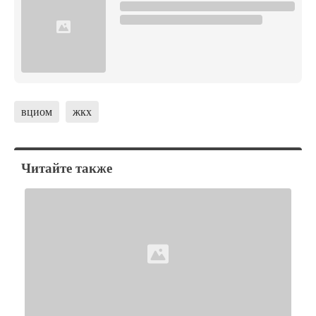
вциом
жкх
Читайте также