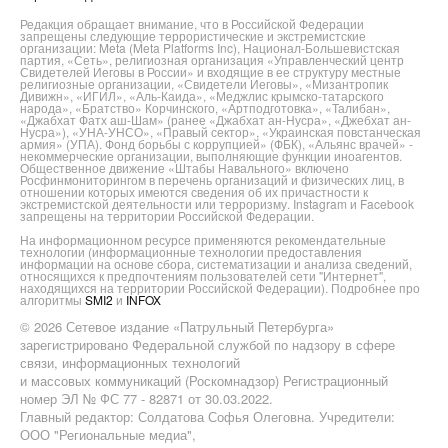
Редакция обращает внимание, что в Российской Федерации
запрещены следующие террористические и экстремистские
организации: Meta (Meta Platforms Inc), Национал-Большевистская
партия, «Сеть», религиозная организация «Управленческий центр
Свидетелей Иеговы в России» и входящие в ее структуру местные
религиозные организации, «Свидетели Иеговы», «Мизантропик
Дивижн», «ИГИЛ», «Аль-Каида», «Меджлис крымско-татарского
народа», «Братство» Корчинского, «Артподготовка», «Талибан»,
«Джабхат Фатх аш-Шам» (ранее «Джабхат ан-Нусра», «Джебхат ан-
Нусра»), «УНА-УНСО», «Правый сектор», «Украинская повстанческая
армия» (УПА). Фонд борьбы с коррупцией» (ФБК), «Альянс врачей» -
некоммерческие организации, выполняющие функции иноагентов.
Общественное движение «Штабы Навального» включено
Росфинмониторингом в перечень организаций и физических лиц, в
отношении которых имеются сведения об их причастности к
экстремистской деятельности или терроризму. Instagram и Facebook
запрещены на территории Российской Федерации.
На информационном ресурсе применяются рекомендательные
технологии (информационные технологии предоставления
информации на основе сбора, систематизации и анализа сведений,
относящихся к предпочтениям пользователей сети "Интернет",
находящихся на территории Российской Федерации). Подробнее про
алгоритмы
SMI2
и
INFOX
© 2026 Сетевое издание «Патрульный Петербурга»
зарегистрировано Федеральной службой по надзору в сфере
связи, информационных технологий
и массовых коммуникаций (Роскомнадзор) Регистрационный
номер ЭЛ № ФС 77 - 82871 от 30.03.2022.
Главный редактор: Солдатова Софья Олеговна. Учредители:
ООО "Региональные медиа",