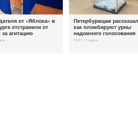
ателя от «Яблока» в
Петербуржцам рассказал
урге отстранили от
как пломбируют урны
 за агитацию
надомного голосования
арта
13:57, 17 марта