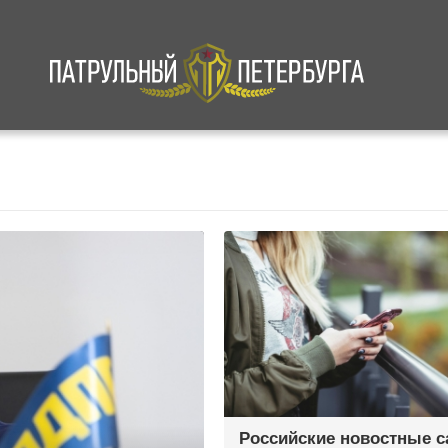
а
Криминал
В мире
Происшествия
Российские новостные 