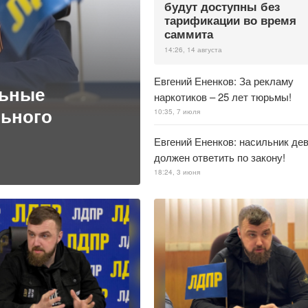
будут доступны без
тарификации во время
саммита
14:26, 14 августа
Евгений Ененков: За рекламу
льные
наркотиков – 25 лет тюрьмы!
льного
10:35, 7 июля
Евгений Ененков: насильник де
должен ответить по закону!
18:24, 3 июня