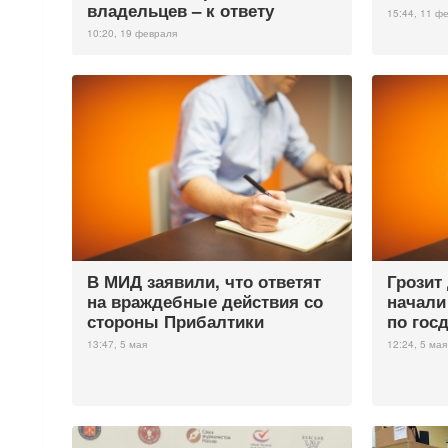
владельцев – к ответу
15:44, 11 ф
10:20, 19 февраля
В МИД заявили, что ответят
Грозит
на враждебные действия со
начали
стороны Прибалтики
по гос
13:47, 5 мая
12:24, 5 мая