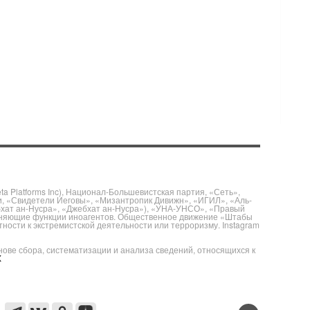
 Platforms Inc), Национал-Большевистская партия, «Сеть»,
и, «Свидетели Иеговы», «Мизантропик Дивижн», «ИГИЛ», «Аль-
бхат ан-Нусра», «Джебхат ан-Нусра»), «УНА-УНСО», «Правый
полняющие функции иноагентов. Общественное движение «Штабы
ности к экстремистской деятельности или терроризму. Instagram
е сбора, систематизации и анализа сведений, относящихся к
X