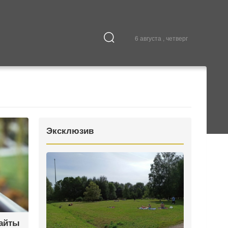
6 августа , четверг
Культура
В городе
Эксклюзив
сайты