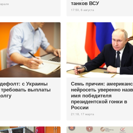
танков ВСУ
евраля
17:50, 6 августа
 дефолт: с Украины
Семь причин: американс
 требовать выплаты
нейросеть уверенно наз
долгу
имя победителя
президентской гонки в
России
21:18, 17 марта