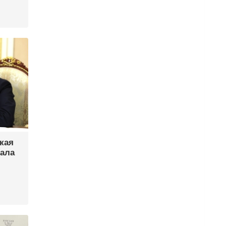
кая
вала