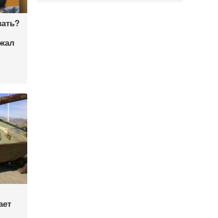
вать?
ржал
ает