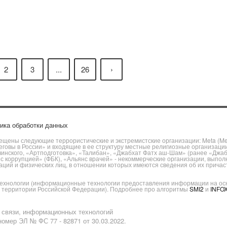
2
3
...
26
›
ика обработки данных
щены следующие террористические и экстремистские организации: Meta (Meta
говы в России» и входящие в ее структуру местные религиозные организаци
чинского, «Артподготовка», «Талибан», «Джабхат Фатх аш-Шам» (ранее «Джа
ы с коррупцией» (ФБК), «Альянс врачей» - некоммерческие организации, вы
ий и физических лиц, в отношении которых имеются сведения об их причаст
хнологии (информационные технологии предоставления информации на основ
а территории Российской Федерации). Подробнее про алгоритмы
SMI2
и
INFO
 связи, информационных технологий
омер ЭЛ № ФС 77 - 82871 от 30.03.2022.