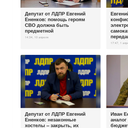
Депутат от ЛДПР Евгений
Евгени
Ененков: помощь героям
конфи
СВО должна быть
электр
предметной
самока
переда
14:34, 10 апреля
17:47, 1 апр
Депутат от ЛДПР Евгений
Иван Е
Ененков: незаконные
аналог
хостелы – закрыть, их
бюдже