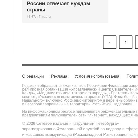
России отвечает нуждам
страны
13:47, 17 марта
‹
1
О редакции
Реклама
Условия использования
Полит
Редакция обращает внимание, что в Российской Федерации запре
религиозная организация «Управленческий центр Свидетелей Ие
Каида», «Меджлис крымско-татарского народа», «Братство» Кор
сектор», «Украинская повстанческая армия» (УПА). Фонд борьб
Навального» включено Росфинмониторингом в перечень организац
и Facebook запрещены на территории Российской Федерации.
На информационном ресурсе применяются рекомендательные те
предпочтениям пользователей сети "Интернет", находящихся н
© 2026 Сетевое издание «Патрульный Петербурга»
зарегистрировано Федеральной службой по надзору в сфере
и массовых коммуникаций (Роскомнадзор) Регистрационный н