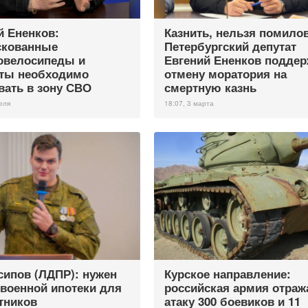
й Ененков:
Казнить, нельзя помило
скованные
Петербургский депутат
овелосипеды и
Евгений Ененков подде
ты необходимо
отмену моратория на
вать в зону СВО
смертную казнь
еля
18:07, 3 марта
сипов (ЛДПР): нужен
Курское направление:
 военной ипотеки для
российская армия отраж
тников
атаку 300 боевиков и 11