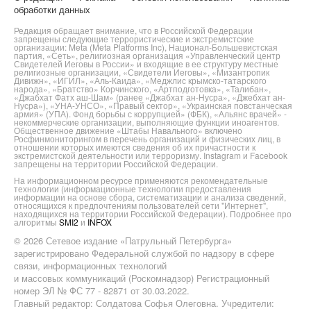
обработки данных
Редакция обращает внимание, что в Российской Федерации
запрещены следующие террористические и экстремистские
организации: Meta (Meta Platforms Inc), Национал-Большевистская
партия, «Сеть», религиозная организация «Управленческий центр
Свидетелей Иеговы в России» и входящие в ее структуру местные
религиозные организации, «Свидетели Иеговы», «Мизантропик
Дивижн», «ИГИЛ», «Аль-Каида», «Меджлис крымско-татарского
народа», «Братство» Корчинского, «Артподготовка», «Талибан»,
«Джабхат Фатх аш-Шам» (ранее «Джабхат ан-Нусра», «Джебхат ан-
Нусра»), «УНА-УНСО», «Правый сектор», «Украинская повстанческая
армия» (УПА). Фонд борьбы с коррупцией» (ФБК), «Альянс врачей» -
некоммерческие организации, выполняющие функции иноагентов.
Общественное движение «Штабы Навального» включено
Росфинмониторингом в перечень организаций и физических лиц, в
отношении которых имеются сведения об их причастности к
экстремистской деятельности или терроризму. Instagram и Facebook
запрещены на территории Российской Федерации.
На информационном ресурсе применяются рекомендательные
технологии (информационные технологии предоставления
информации на основе сбора, систематизации и анализа сведений,
относящихся к предпочтениям пользователей сети "Интернет",
находящихся на территории Российской Федерации). Подробнее про
алгоритмы
SMI2
и
INFOX
© 2026 Сетевое издание «Патрульный Петербурга»
зарегистрировано Федеральной службой по надзору в сфере
связи, информационных технологий
и массовых коммуникаций (Роскомнадзор) Регистрационный
номер ЭЛ № ФС 77 - 82871 от 30.03.2022.
Главный редактор: Солдатова Софья Олеговна. Учредители: