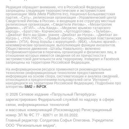
Редакция обращает внимание, что в Российской Федерации
запрещены следующие террористические и экстремистские
организации: Meta (Meta Platforms Inc), Национал-Большевистская
партия, «Сеть», религиозная организация «Управленческий центр
Свидетелей Иеговы в России» и входящие в ее структуру местные
религиозные организации, «Свидетели Иеговы», «Мизантропик
Дивижн», «ИГИЛ», «Аль-Каида», «Меджлис крымско-татарского
народа», «Братство» Корчинского, «Артподготовка», «Талибан»,
«Джабхат Фатх аш-Шам» (ранее «Джабхат ан-Нусра», «Джебхат ан-
Нусра»), «УНА-УНСО», «Правый сектор», «Украинская повстанческая
армия» (УПА). Фонд борьбы с коррупцией» (ФБК), «Альянс врачей» -
некоммерческие организации, выполняющие функции иноагентов.
Общественное движение «Штабы Навального» включено
Росфинмониторингом в перечень организаций и физических лиц, в
отношении которых имеются сведения об их причастности к
экстремистской деятельности или терроризму. Instagram и Facebook
запрещены на территории Российской Федерации.
На информационном ресурсе применяются рекомендательные
технологии (информационные технологии предоставления
информации на основе сбора, систематизации и анализа сведений,
относящихся к предпочтениям пользователей сети "Интернет",
находящихся на территории Российской Федерации). Подробнее про
алгоритмы
SMI2
и
INFOX
© 2026 Сетевое издание «Патрульный Петербурга»
зарегистрировано Федеральной службой по надзору в сфере
связи, информационных технологий
и массовых коммуникаций (Роскомнадзор) Регистрационный
номер ЭЛ № ФС 77 - 82871 от 30.03.2022.
Главный редактор: Солдатова Софья Олеговна. Учредители:
ООО "Региональные медиа",