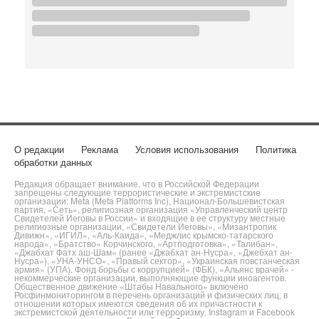
О редакции
Реклама
Условия использования
Политика
обработки данных
Редакция обращает внимание, что в Российской Федерации
запрещены следующие террористические и экстремистские
организации: Meta (Meta Platforms Inc), Национал-Большевистская
партия, «Сеть», религиозная организация «Управленческий центр
Свидетелей Иеговы в России» и входящие в ее структуру местные
религиозные организации, «Свидетели Иеговы», «Мизантропик
Дивижн», «ИГИЛ», «Аль-Каида», «Меджлис крымско-татарского
народа», «Братство» Корчинского, «Артподготовка», «Талибан»,
«Джабхат Фатх аш-Шам» (ранее «Джабхат ан-Нусра», «Джебхат ан-
Нусра»), «УНА-УНСО», «Правый сектор», «Украинская повстанческая
армия» (УПА). Фонд борьбы с коррупцией» (ФБК), «Альянс врачей» -
некоммерческие организации, выполняющие функции иноагентов.
Общественное движение «Штабы Навального» включено
Росфинмониторингом в перечень организаций и физических лиц, в
отношении которых имеются сведения об их причастности к
экстремистской деятельности или терроризму. Instagram и Facebook