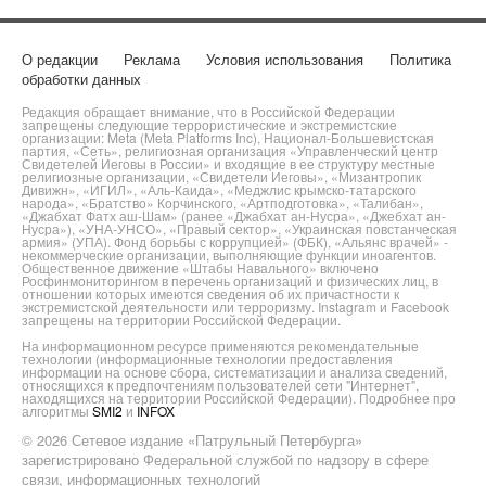
О редакции
Реклама
Условия использования
Политика
обработки данных
Редакция обращает внимание, что в Российской Федерации
запрещены следующие террористические и экстремистские
организации: Meta (Meta Platforms Inc), Национал-Большевистская
партия, «Сеть», религиозная организация «Управленческий центр
Свидетелей Иеговы в России» и входящие в ее структуру местные
религиозные организации, «Свидетели Иеговы», «Мизантропик
Дивижн», «ИГИЛ», «Аль-Каида», «Меджлис крымско-татарского
народа», «Братство» Корчинского, «Артподготовка», «Талибан»,
«Джабхат Фатх аш-Шам» (ранее «Джабхат ан-Нусра», «Джебхат ан-
Нусра»), «УНА-УНСО», «Правый сектор», «Украинская повстанческая
армия» (УПА). Фонд борьбы с коррупцией» (ФБК), «Альянс врачей» -
некоммерческие организации, выполняющие функции иноагентов.
Общественное движение «Штабы Навального» включено
Росфинмониторингом в перечень организаций и физических лиц, в
отношении которых имеются сведения об их причастности к
экстремистской деятельности или терроризму. Instagram и Facebook
запрещены на территории Российской Федерации.
На информационном ресурсе применяются рекомендательные
технологии (информационные технологии предоставления
информации на основе сбора, систематизации и анализа сведений,
относящихся к предпочтениям пользователей сети "Интернет",
находящихся на территории Российской Федерации). Подробнее про
алгоритмы
SMI2
и
INFOX
© 2026 Сетевое издание «Патрульный Петербурга»
зарегистрировано Федеральной службой по надзору в сфере
связи, информационных технологий