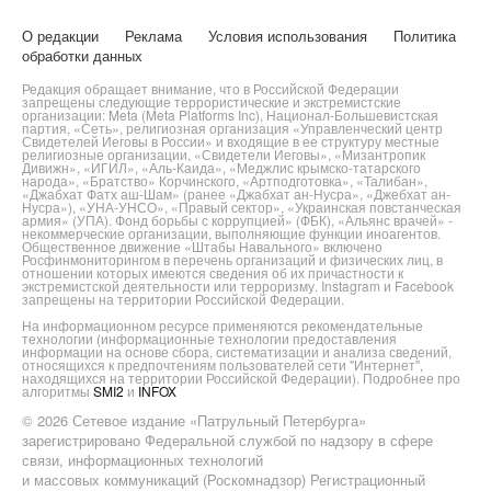
О редакции
Реклама
Условия использования
Политика
обработки данных
Редакция обращает внимание, что в Российской Федерации
запрещены следующие террористические и экстремистские
организации: Meta (Meta Platforms Inc), Национал-Большевистская
партия, «Сеть», религиозная организация «Управленческий центр
Свидетелей Иеговы в России» и входящие в ее структуру местные
религиозные организации, «Свидетели Иеговы», «Мизантропик
Дивижн», «ИГИЛ», «Аль-Каида», «Меджлис крымско-татарского
народа», «Братство» Корчинского, «Артподготовка», «Талибан»,
«Джабхат Фатх аш-Шам» (ранее «Джабхат ан-Нусра», «Джебхат ан-
Нусра»), «УНА-УНСО», «Правый сектор», «Украинская повстанческая
армия» (УПА). Фонд борьбы с коррупцией» (ФБК), «Альянс врачей» -
некоммерческие организации, выполняющие функции иноагентов.
Общественное движение «Штабы Навального» включено
Росфинмониторингом в перечень организаций и физических лиц, в
отношении которых имеются сведения об их причастности к
экстремистской деятельности или терроризму. Instagram и Facebook
запрещены на территории Российской Федерации.
На информационном ресурсе применяются рекомендательные
технологии (информационные технологии предоставления
информации на основе сбора, систематизации и анализа сведений,
относящихся к предпочтениям пользователей сети "Интернет",
находящихся на территории Российской Федерации). Подробнее про
алгоритмы
SMI2
и
INFOX
© 2026 Сетевое издание «Патрульный Петербурга»
зарегистрировано Федеральной службой по надзору в сфере
связи, информационных технологий
и массовых коммуникаций (Роскомнадзор) Регистрационный