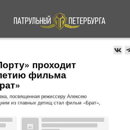
а
Криминал
В мире
Происшествия
Порту» проходит
-летию фильма
рат»
авка, посвященная режиссеру Алексею
одним из главных детищ стал фильм «Брат»,