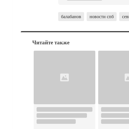
балабанов
новости спб
сев
Читайте также