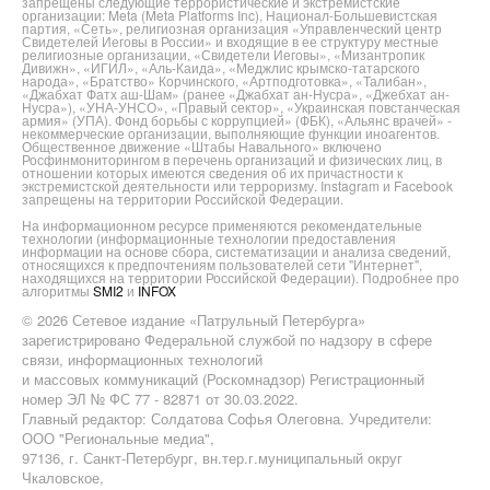
запрещены следующие террористические и экстремистские
организации: Meta (Meta Platforms Inc), Национал-Большевистская
партия, «Сеть», религиозная организация «Управленческий центр
Свидетелей Иеговы в России» и входящие в ее структуру местные
религиозные организации, «Свидетели Иеговы», «Мизантропик
Дивижн», «ИГИЛ», «Аль-Каида», «Меджлис крымско-татарского
народа», «Братство» Корчинского, «Артподготовка», «Талибан»,
«Джабхат Фатх аш-Шам» (ранее «Джабхат ан-Нусра», «Джебхат ан-
Нусра»), «УНА-УНСО», «Правый сектор», «Украинская повстанческая
армия» (УПА). Фонд борьбы с коррупцией» (ФБК), «Альянс врачей» -
некоммерческие организации, выполняющие функции иноагентов.
Общественное движение «Штабы Навального» включено
Росфинмониторингом в перечень организаций и физических лиц, в
отношении которых имеются сведения об их причастности к
экстремистской деятельности или терроризму. Instagram и Facebook
запрещены на территории Российской Федерации.
На информационном ресурсе применяются рекомендательные
технологии (информационные технологии предоставления
информации на основе сбора, систематизации и анализа сведений,
относящихся к предпочтениям пользователей сети "Интернет",
находящихся на территории Российской Федерации). Подробнее про
алгоритмы
SMI2
и
INFOX
© 2026 Сетевое издание «Патрульный Петербурга»
зарегистрировано Федеральной службой по надзору в сфере
связи, информационных технологий
и массовых коммуникаций (Роскомнадзор) Регистрационный
номер ЭЛ № ФС 77 - 82871 от 30.03.2022.
Главный редактор: Солдатова Софья Олеговна. Учредители:
ООО "Региональные медиа",
97136, г. Санкт-Петербург, вн.тер.г.муниципальный округ
Чкаловское,