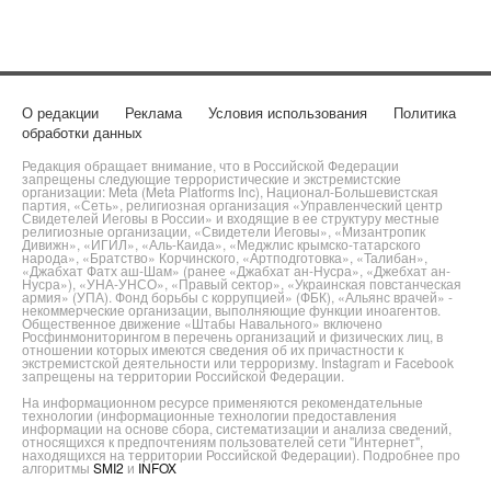
О редакции
Реклама
Условия использования
Политика
обработки данных
Редакция обращает внимание, что в Российской Федерации
запрещены следующие террористические и экстремистские
организации: Meta (Meta Platforms Inc), Национал-Большевистская
партия, «Сеть», религиозная организация «Управленческий центр
Свидетелей Иеговы в России» и входящие в ее структуру местные
религиозные организации, «Свидетели Иеговы», «Мизантропик
Дивижн», «ИГИЛ», «Аль-Каида», «Меджлис крымско-татарского
народа», «Братство» Корчинского, «Артподготовка», «Талибан»,
«Джабхат Фатх аш-Шам» (ранее «Джабхат ан-Нусра», «Джебхат ан-
Нусра»), «УНА-УНСО», «Правый сектор», «Украинская повстанческая
армия» (УПА). Фонд борьбы с коррупцией» (ФБК), «Альянс врачей» -
некоммерческие организации, выполняющие функции иноагентов.
Общественное движение «Штабы Навального» включено
Росфинмониторингом в перечень организаций и физических лиц, в
отношении которых имеются сведения об их причастности к
экстремистской деятельности или терроризму. Instagram и Facebook
запрещены на территории Российской Федерации.
На информационном ресурсе применяются рекомендательные
технологии (информационные технологии предоставления
информации на основе сбора, систематизации и анализа сведений,
относящихся к предпочтениям пользователей сети "Интернет",
находящихся на территории Российской Федерации). Подробнее про
алгоритмы
SMI2
и
INFOX