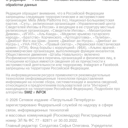
обработки данных
Редакция обращает внимание, что в Российской Федерации
запрещены следующие террористические и экстремистские
организации: Meta (Meta Platforms Inc), Национал-Большевистская
партия, «Сеть», религиозная организация «Управленческий центр
Свидетелей Иеговы в России» и входящие в ее структуру местные
религиозные организации, «Свидетели Иеговы», «Мизантропик
Дивижн», «ИГИЛ», «Аль-Каида», «Меджлис крымско-татарского
народа», «Братство» Корчинского, «Артподготовка», «Талибан»,
«Джабхат Фатх аш-Шам» (ранее «Джабхат ан-Нусра», «Джебхат ан-
Нусра»), «УНА-УНСО», «Правый сектор», «Украинская повстанческая
армия» (УПА). Фонд борьбы с коррупцией» (ФБК), «Альянс врачей» -
некоммерческие организации, выполняющие функции иноагентов.
Общественное движение «Штабы Навального» включено
Росфинмониторингом в перечень организаций и физических лиц, в
отношении которых имеются сведения об их причастности к
экстремистской деятельности или терроризму. Instagram и Facebook
запрещены на территории Российской Федерации.
На информационном ресурсе применяются рекомендательные
технологии (информационные технологии предоставления
информации на основе сбора, систематизации и анализа сведений,
относящихся к предпочтениям пользователей сети "Интернет",
находящихся на территории Российской Федерации). Подробнее про
алгоритмы
SMI2
и
INFOX
© 2026 Сетевое издание «Патрульный Петербурга»
зарегистрировано Федеральной службой по надзору в сфере
связи, информационных технологий
и массовых коммуникаций (Роскомнадзор) Регистрационный
номер ЭЛ № ФС 77 - 82871 от 30.03.2022.
Главный редактор: Солдатова Софья Олеговна. Учредители: