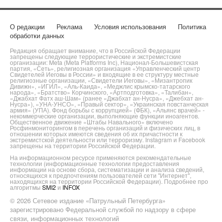
О редакции
Реклама
Условия использования
Политика
обработки данных
Редакция обращает внимание, что в Российской Федерации
запрещены следующие террористические и экстремистские
организации: Meta (Meta Platforms Inc), Национал-Большевистская
партия, «Сеть», религиозная организация «Управленческий центр
Свидетелей Иеговы в России» и входящие в ее структуру местные
религиозные организации, «Свидетели Иеговы», «Мизантропик
Дивижн», «ИГИЛ», «Аль-Каида», «Меджлис крымско-татарского
народа», «Братство» Корчинского, «Артподготовка», «Талибан»,
«Джабхат Фатх аш-Шам» (ранее «Джабхат ан-Нусра», «Джебхат ан-
Нусра»), «УНА-УНСО», «Правый сектор», «Украинская повстанческая
армия» (УПА). Фонд борьбы с коррупцией» (ФБК), «Альянс врачей» -
некоммерческие организации, выполняющие функции иноагентов.
Общественное движение «Штабы Навального» включено
Росфинмониторингом в перечень организаций и физических лиц, в
отношении которых имеются сведения об их причастности к
экстремистской деятельности или терроризму. Instagram и Facebook
запрещены на территории Российской Федерации.
На информационном ресурсе применяются рекомендательные
технологии (информационные технологии предоставления
информации на основе сбора, систематизации и анализа сведений,
относящихся к предпочтениям пользователей сети "Интернет",
находящихся на территории Российской Федерации). Подробнее про
алгоритмы
SMI2
и
INFOX
© 2026 Сетевое издание «Патрульный Петербурга»
зарегистрировано Федеральной службой по надзору в сфере
связи, информационных технологий