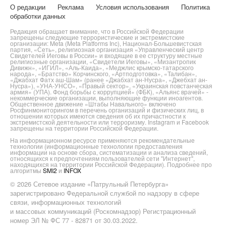
О редакции
Реклама
Условия использования
Политика
обработки данных
Редакция обращает внимание, что в Российской Федерации
запрещены следующие террористические и экстремистские
организации: Meta (Meta Platforms Inc), Национал-Большевистская
партия, «Сеть», религиозная организация «Управленческий центр
Свидетелей Иеговы в России» и входящие в ее структуру местные
религиозные организации, «Свидетели Иеговы», «Мизантропик
Дивижн», «ИГИЛ», «Аль-Каида», «Меджлис крымско-татарского
народа», «Братство» Корчинского, «Артподготовка», «Талибан»,
«Джабхат Фатх аш-Шам» (ранее «Джабхат ан-Нусра», «Джебхат ан-
Нусра»), «УНА-УНСО», «Правый сектор», «Украинская повстанческая
армия» (УПА). Фонд борьбы с коррупцией» (ФБК), «Альянс врачей» -
некоммерческие организации, выполняющие функции иноагентов.
Общественное движение «Штабы Навального» включено
Росфинмониторингом в перечень организаций и физических лиц, в
отношении которых имеются сведения об их причастности к
экстремистской деятельности или терроризму. Instagram и Facebook
запрещены на территории Российской Федерации.
На информационном ресурсе применяются рекомендательные
технологии (информационные технологии предоставления
информации на основе сбора, систематизации и анализа сведений,
относящихся к предпочтениям пользователей сети "Интернет",
находящихся на территории Российской Федерации). Подробнее про
алгоритмы
SMI2
и
INFOX
© 2026 Сетевое издание «Патрульный Петербурга»
зарегистрировано Федеральной службой по надзору в сфере
связи, информационных технологий
и массовых коммуникаций (Роскомнадзор) Регистрационный
номер ЭЛ № ФС 77 - 82871 от 30.03.2022.