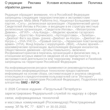
О редакции
Реклама
Условия использования
Политика
обработки данных
Редакция обращает внимание, что в Российской Федерации
запрещены следующие террористические и экстремистские
организации: Meta (Meta Platforms Inc), Национал-Большевистская
партия, «Сеть», религиозная организация «Управленческий центр
Свидетелей Иеговы в России» и входящие в ее структуру местные
религиозные организации, «Свидетели Иеговы», «Мизантропик
Дивижн», «ИГИЛ», «Аль-Каида», «Меджлис крымско-татарского
народа», «Братство» Корчинского, «Артподготовка», «Талибан»,
«Джабхат Фатх аш-Шам» (ранее «Джабхат ан-Нусра», «Джебхат ан-
Нусра»), «УНА-УНСО», «Правый сектор», «Украинская повстанческая
армия» (УПА). Фонд борьбы с коррупцией» (ФБК), «Альянс врачей» -
некоммерческие организации, выполняющие функции иноагентов.
Общественное движение «Штабы Навального» включено
Росфинмониторингом в перечень организаций и физических лиц, в
отношении которых имеются сведения об их причастности к
экстремистской деятельности или терроризму. Instagram и Facebook
запрещены на территории Российской Федерации.
На информационном ресурсе применяются рекомендательные
технологии (информационные технологии предоставления
информации на основе сбора, систематизации и анализа сведений,
относящихся к предпочтениям пользователей сети "Интернет",
находящихся на территории Российской Федерации). Подробнее про
алгоритмы
SMI2
и
INFOX
© 2026 Сетевое издание «Патрульный Петербурга»
зарегистрировано Федеральной службой по надзору в сфере
связи, информационных технологий
и массовых коммуникаций (Роскомнадзор) Регистрационный
номер ЭЛ № ФС 77 - 82871 от 30.03.2022.