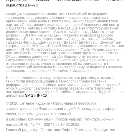
обработки данных
Редакция обращает внимание, что в Российской Федерации
запрещены следующие террористические и экстремистские
организации: Meta (Meta Platforms Inc), Национал-Большевистская
партия, «Сеть», религиозная организация «Управленческий центр
Свидетелей Иеговы в России» и входящие в ее структуру местные
религиозные организации, «Свидетели Иеговы», «Мизантропик
Дивижн», «ИГИЛ», «Аль-Каида», «Меджлис крымско-татарского
народа», «Братство» Корчинского, «Артподготовка», «Талибан»,
«Джабхат Фатх аш-Шам» (ранее «Джабхат ан-Нусра», «Джебхат ан-
Нусра»), «УНА-УНСО», «Правый сектор», «Украинская повстанческая
армия» (УПА). Фонд борьбы с коррупцией» (ФБК), «Альянс врачей» -
некоммерческие организации, выполняющие функции иноагентов.
Общественное движение «Штабы Навального» включено
Росфинмониторингом в перечень организаций и физических лиц, в
отношении которых имеются сведения об их причастности к
экстремистской деятельности или терроризму. Instagram и Facebook
запрещены на территории Российской Федерации.
На информационном ресурсе применяются рекомендательные
технологии (информационные технологии предоставления
информации на основе сбора, систематизации и анализа сведений,
относящихся к предпочтениям пользователей сети "Интернет",
находящихся на территории Российской Федерации). Подробнее про
алгоритмы
SMI2
и
INFOX
© 2026 Сетевое издание «Патрульный Петербурга»
зарегистрировано Федеральной службой по надзору в сфере
связи, информационных технологий
и массовых коммуникаций (Роскомнадзор) Регистрационный
номер ЭЛ № ФС 77 - 82871 от 30.03.2022.
Главный редактор: Солдатова Софья Олеговна. Учредители: