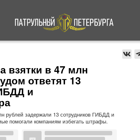
а
Криминал
В мире
Происшествия
а взятки в 47 млн
удом ответят 13
ИБДД и
ра
млн рублей задержали 13 сотрудников ГИБДД и
мые помогали компаниям избегать штрафы.