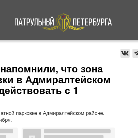
а
Криминал
В мире
Происшествия
напомнили, что зона
вки в Адмиралтейском
действовать с 1
атной парковке в Адмиралтейском районе.
ября.