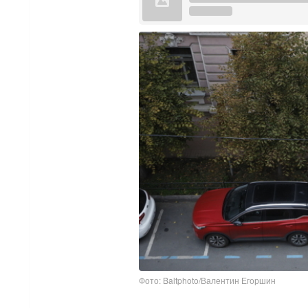
Фото: Baltphoto/Валентин Егоршин