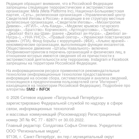
Редакция обращает внимание, что в Российской Федерации
запрещены следующие террористические и экстремистские
организации: Meta (Meta Platforms Inc), Национал-Большевистская
партия, «Сеть», религиозная организация «Управленческий центр
Свидетелей Иеговы в России» и входящие в ее структуру местные
религиозные организации, «Свидетели Иеговы», «Мизантропик
Дивижн», «ИГИЛ», «Аль-Каида», «Меджлис крымско-татарского
народа», «Братство» Корчинского, «Артподготовка», «Талибан»,
«Джабхат Фатх аш-Шам» (ранее «Джабхат ан-Нусра», «Джебхат ан-
Нусра»), «УНА-УНСО», «Правый сектор», «Украинская повстанческая
армия» (УПА). Фонд борьбы с коррупцией» (ФБК), «Альянс врачей» -
некоммерческие организации, выполняющие функции иноагентов.
Общественное движение «Штабы Навального» включено
Росфинмониторингом в перечень организаций и физических лиц, в
отношении которых имеются сведения об их причастности к
экстремистской деятельности или терроризму. Instagram и Facebook
запрещены на территории Российской Федерации.
На информационном ресурсе применяются рекомендательные
технологии (информационные технологии предоставления
информации на основе сбора, систематизации и анализа сведений,
относящихся к предпочтениям пользователей сети "Интернет",
находящихся на территории Российской Федерации). Подробнее про
алгоритмы
SMI2
и
INFOX
© 2026 Сетевое издание «Патрульный Петербурга»
зарегистрировано Федеральной службой по надзору в сфере
связи, информационных технологий
и массовых коммуникаций (Роскомнадзор) Регистрационный
номер ЭЛ № ФС 77 - 82871 от 30.03.2022.
Главный редактор: Солдатова Софья Олеговна. Учредители:
ООО "Региональные медиа",
97136, г. Санкт-Петербург, вн.тер.г.муниципальный округ