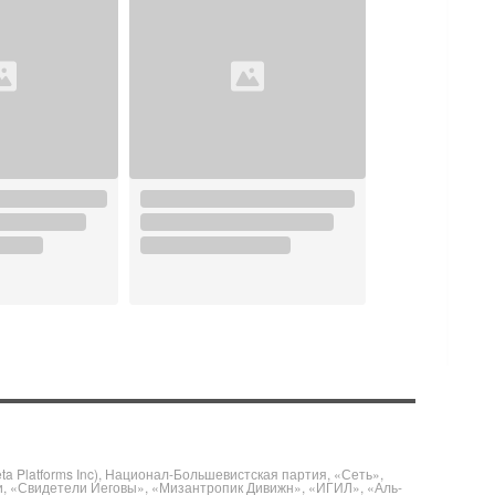
 Platforms Inc), Национал-Большевистская партия, «Сеть»,
и, «Свидетели Иеговы», «Мизантропик Дивижн», «ИГИЛ», «Аль-