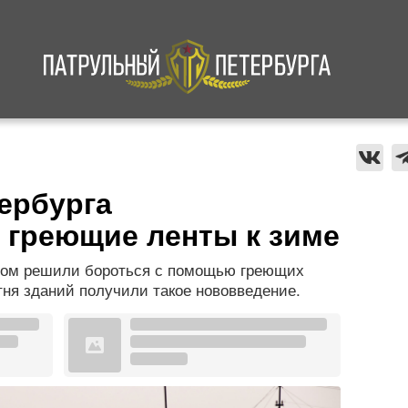
а
Криминал
В мире
Происшествия
ербурга
 греющие ленты к зиме
егом решили бороться с помощью греющих
тня зданий получили такое нововведение.