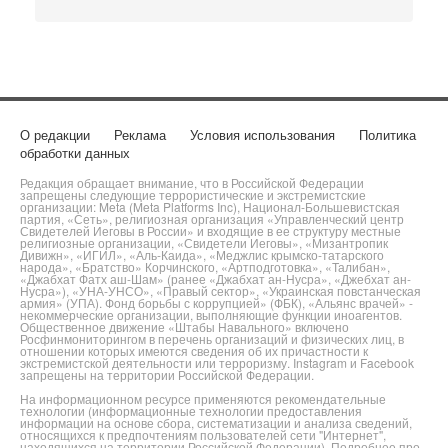
О редакции
Реклама
Условия использования
Политика
обработки данных
Редакция обращает внимание, что в Российской Федерации
запрещены следующие террористические и экстремистские
организации: Meta (Meta Platforms Inc), Национал-Большевистская
партия, «Сеть», религиозная организация «Управленческий центр
Свидетелей Иеговы в России» и входящие в ее структуру местные
религиозные организации, «Свидетели Иеговы», «Мизантропик
Дивижн», «ИГИЛ», «Аль-Каида», «Меджлис крымско-татарского
народа», «Братство» Корчинского, «Артподготовка», «Талибан»,
«Джабхат Фатх аш-Шам» (ранее «Джабхат ан-Нусра», «Джебхат ан-
Нусра»), «УНА-УНСО», «Правый сектор», «Украинская повстанческая
армия» (УПА). Фонд борьбы с коррупцией» (ФБК), «Альянс врачей» -
некоммерческие организации, выполняющие функции иноагентов.
Общественное движение «Штабы Навального» включено
Росфинмониторингом в перечень организаций и физических лиц, в
отношении которых имеются сведения об их причастности к
экстремистской деятельности или терроризму. Instagram и Facebook
запрещены на территории Российской Федерации.
На информационном ресурсе применяются рекомендательные
технологии (информационные технологии предоставления
информации на основе сбора, систематизации и анализа сведений,
относящихся к предпочтениям пользователей сети "Интернет",
находящихся на территории Российской Федерации). Подробнее про