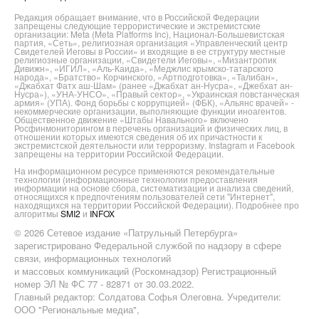
Редакция обращает внимание, что в Российской Федерации
запрещены следующие террористические и экстремистские
организации: Meta (Meta Platforms Inc), Национал-Большевистская
партия, «Сеть», религиозная организация «Управленческий центр
Свидетелей Иеговы в России» и входящие в ее структуру местные
религиозные организации, «Свидетели Иеговы», «Мизантропик
Дивижн», «ИГИЛ», «Аль-Каида», «Меджлис крымско-татарского
народа», «Братство» Корчинского, «Артподготовка», «Талибан»,
«Джабхат Фатх аш-Шам» (ранее «Джабхат ан-Нусра», «Джебхат ан-
Нусра»), «УНА-УНСО», «Правый сектор», «Украинская повстанческая
армия» (УПА). Фонд борьбы с коррупцией» (ФБК), «Альянс врачей» -
некоммерческие организации, выполняющие функции иноагентов.
Общественное движение «Штабы Навального» включено
Росфинмониторингом в перечень организаций и физических лиц, в
отношении которых имеются сведения об их причастности к
экстремистской деятельности или терроризму. Instagram и Facebook
запрещены на территории Российской Федерации.
На информационном ресурсе применяются рекомендательные
технологии (информационные технологии предоставления
информации на основе сбора, систематизации и анализа сведений,
относящихся к предпочтениям пользователей сети "Интернет",
находящихся на территории Российской Федерации). Подробнее про
алгоритмы
SMI2
и
INFOX
© 2026 Сетевое издание «Патрульный Петербурга»
зарегистрировано Федеральной службой по надзору в сфере
связи, информационных технологий
и массовых коммуникаций (Роскомнадзор) Регистрационный
номер ЭЛ № ФС 77 - 82871 от 30.03.2022.
Главный редактор: Солдатова Софья Олеговна. Учредители:
ООО "Региональные медиа",