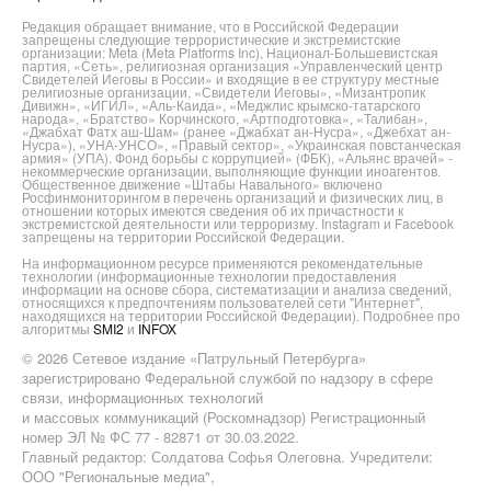
Редакция обращает внимание, что в Российской Федерации
запрещены следующие террористические и экстремистские
организации: Meta (Meta Platforms Inc), Национал-Большевистская
партия, «Сеть», религиозная организация «Управленческий центр
Свидетелей Иеговы в России» и входящие в ее структуру местные
религиозные организации, «Свидетели Иеговы», «Мизантропик
Дивижн», «ИГИЛ», «Аль-Каида», «Меджлис крымско-татарского
народа», «Братство» Корчинского, «Артподготовка», «Талибан»,
«Джабхат Фатх аш-Шам» (ранее «Джабхат ан-Нусра», «Джебхат ан-
Нусра»), «УНА-УНСО», «Правый сектор», «Украинская повстанческая
армия» (УПА). Фонд борьбы с коррупцией» (ФБК), «Альянс врачей» -
некоммерческие организации, выполняющие функции иноагентов.
Общественное движение «Штабы Навального» включено
Росфинмониторингом в перечень организаций и физических лиц, в
отношении которых имеются сведения об их причастности к
экстремистской деятельности или терроризму. Instagram и Facebook
запрещены на территории Российской Федерации.
На информационном ресурсе применяются рекомендательные
технологии (информационные технологии предоставления
информации на основе сбора, систематизации и анализа сведений,
относящихся к предпочтениям пользователей сети "Интернет",
находящихся на территории Российской Федерации). Подробнее про
алгоритмы
SMI2
и
INFOX
© 2026 Сетевое издание «Патрульный Петербурга»
зарегистрировано Федеральной службой по надзору в сфере
связи, информационных технологий
и массовых коммуникаций (Роскомнадзор) Регистрационный
номер ЭЛ № ФС 77 - 82871 от 30.03.2022.
Главный редактор: Солдатова Софья Олеговна. Учредители:
ООО "Региональные медиа",