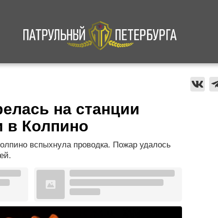
а
Криминал
В мире
Происшествия
релась на станции
 в Колпино
олпино вспыхнула проводка. Пожар удалось
ей.