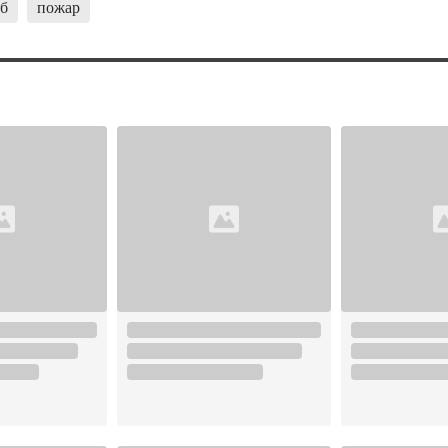
пб
пожар