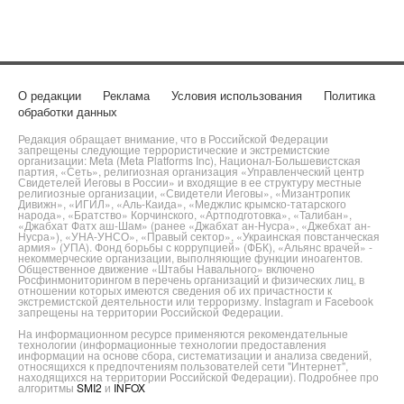
О редакции
Реклама
Условия использования
Политика
обработки данных
Редакция обращает внимание, что в Российской Федерации
запрещены следующие террористические и экстремистские
организации: Meta (Meta Platforms Inc), Национал-Большевистская
партия, «Сеть», религиозная организация «Управленческий центр
Свидетелей Иеговы в России» и входящие в ее структуру местные
религиозные организации, «Свидетели Иеговы», «Мизантропик
Дивижн», «ИГИЛ», «Аль-Каида», «Меджлис крымско-татарского
народа», «Братство» Корчинского, «Артподготовка», «Талибан»,
«Джабхат Фатх аш-Шам» (ранее «Джабхат ан-Нусра», «Джебхат ан-
Нусра»), «УНА-УНСО», «Правый сектор», «Украинская повстанческая
армия» (УПА). Фонд борьбы с коррупцией» (ФБК), «Альянс врачей» -
некоммерческие организации, выполняющие функции иноагентов.
Общественное движение «Штабы Навального» включено
Росфинмониторингом в перечень организаций и физических лиц, в
отношении которых имеются сведения об их причастности к
экстремистской деятельности или терроризму. Instagram и Facebook
запрещены на территории Российской Федерации.
На информационном ресурсе применяются рекомендательные
технологии (информационные технологии предоставления
информации на основе сбора, систематизации и анализа сведений,
относящихся к предпочтениям пользователей сети "Интернет",
находящихся на территории Российской Федерации). Подробнее про
алгоритмы
SMI2
и
INFOX