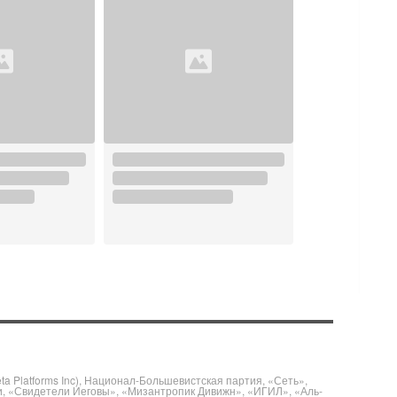
 Platforms Inc), Национал-Большевистская партия, «Сеть»,
и, «Свидетели Иеговы», «Мизантропик Дивижн», «ИГИЛ», «Аль-