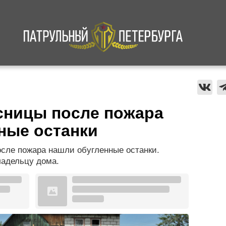
а
Криминал
В мире
Происшествия
сницы после пожара
ные останки
сле пожара нашли обугленные останки.
ладельцу дома.