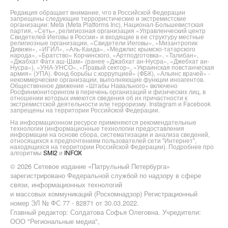
Редакция обращает внимание, что в Российской Федерации
запрещены следующие террористические и экстремистские
организации: Meta (Meta Platforms Inc), Национал-Большевистская
партия, «Сеть», религиозная организация «Управленческий центр
Свидетелей Иеговы в России» и входящие в ее структуру местные
религиозные организации, «Свидетели Иеговы», «Мизантропик
Дивижн», «ИГИЛ», «Аль-Каида», «Меджлис крымско-татарского
народа», «Братство» Корчинского, «Артподготовка», «Талибан»,
«Джабхат Фатх аш-Шам» (ранее «Джабхат ан-Нусра», «Джебхат ан-
Нусра»), «УНА-УНСО», «Правый сектор», «Украинская повстанческая
армия» (УПА). Фонд борьбы с коррупцией» (ФБК), «Альянс врачей» -
некоммерческие организации, выполняющие функции иноагентов.
Общественное движение «Штабы Навального» включено
Росфинмониторингом в перечень организаций и физических лиц, в
отношении которых имеются сведения об их причастности к
экстремистской деятельности или терроризму. Instagram и Facebook
запрещены на территории Российской Федерации.
На информационном ресурсе применяются рекомендательные
технологии (информационные технологии предоставления
информации на основе сбора, систематизации и анализа сведений,
относящихся к предпочтениям пользователей сети "Интернет",
находящихся на территории Российской Федерации). Подробнее про
алгоритмы
SMI2
и
INFOX
© 2026 Сетевое издание «Патрульный Петербурга»
зарегистрировано Федеральной службой по надзору в сфере
связи, информационных технологий
и массовых коммуникаций (Роскомнадзор) Регистрационный
номер ЭЛ № ФС 77 - 82871 от 30.03.2022.
Главный редактор: Солдатова Софья Олеговна. Учредители:
ООО "Региональные медиа",