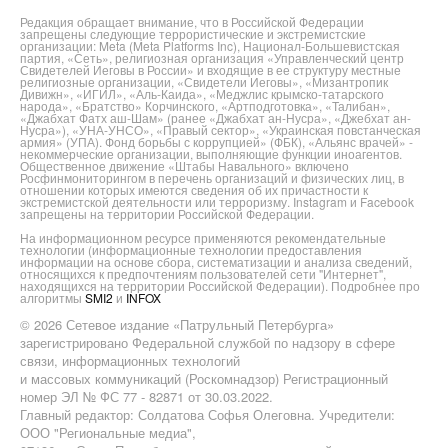
Редакция обращает внимание, что в Российской Федерации
запрещены следующие террористические и экстремистские
организации: Meta (Meta Platforms Inc), Национал-Большевистская
партия, «Сеть», религиозная организация «Управленческий центр
Свидетелей Иеговы в России» и входящие в ее структуру местные
религиозные организации, «Свидетели Иеговы», «Мизантропик
Дивижн», «ИГИЛ», «Аль-Каида», «Меджлис крымско-татарского
народа», «Братство» Корчинского, «Артподготовка», «Талибан»,
«Джабхат Фатх аш-Шам» (ранее «Джабхат ан-Нусра», «Джебхат ан-
Нусра»), «УНА-УНСО», «Правый сектор», «Украинская повстанческая
армия» (УПА). Фонд борьбы с коррупцией» (ФБК), «Альянс врачей» -
некоммерческие организации, выполняющие функции иноагентов.
Общественное движение «Штабы Навального» включено
Росфинмониторингом в перечень организаций и физических лиц, в
отношении которых имеются сведения об их причастности к
экстремистской деятельности или терроризму. Instagram и Facebook
запрещены на территории Российской Федерации.
На информационном ресурсе применяются рекомендательные
технологии (информационные технологии предоставления
информации на основе сбора, систематизации и анализа сведений,
относящихся к предпочтениям пользователей сети "Интернет",
находящихся на территории Российской Федерации). Подробнее про
алгоритмы
SMI2
и
INFOX
© 2026 Сетевое издание «Патрульный Петербурга»
зарегистрировано Федеральной службой по надзору в сфере
связи, информационных технологий
и массовых коммуникаций (Роскомнадзор) Регистрационный
номер ЭЛ № ФС 77 - 82871 от 30.03.2022.
Главный редактор: Солдатова Софья Олеговна. Учредители:
ООО "Региональные медиа",