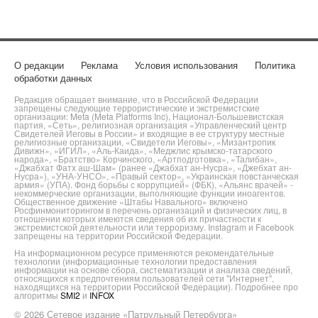
О редакции
Реклама
Условия использования
Политика
обработки данных
Редакция обращает внимание, что в Российской Федерации
запрещены следующие террористические и экстремистские
организации: Meta (Meta Platforms Inc), Национал-Большевистская
партия, «Сеть», религиозная организация «Управленческий центр
Свидетелей Иеговы в России» и входящие в ее структуру местные
религиозные организации, «Свидетели Иеговы», «Мизантропик
Дивижн», «ИГИЛ», «Аль-Каида», «Меджлис крымско-татарского
народа», «Братство» Корчинского, «Артподготовка», «Талибан»,
«Джабхат Фатх аш-Шам» (ранее «Джабхат ан-Нусра», «Джебхат ан-
Нусра»), «УНА-УНСО», «Правый сектор», «Украинская повстанческая
армия» (УПА). Фонд борьбы с коррупцией» (ФБК), «Альянс врачей» -
некоммерческие организации, выполняющие функции иноагентов.
Общественное движение «Штабы Навального» включено
Росфинмониторингом в перечень организаций и физических лиц, в
отношении которых имеются сведения об их причастности к
экстремистской деятельности или терроризму. Instagram и Facebook
запрещены на территории Российской Федерации.
На информационном ресурсе применяются рекомендательные
технологии (информационные технологии предоставления
информации на основе сбора, систематизации и анализа сведений,
относящихся к предпочтениям пользователей сети "Интернет",
находящихся на территории Российской Федерации). Подробнее про
алгоритмы
SMI2
и
INFOX
© 2026 Сетевое издание «Патрульный Петербурга»