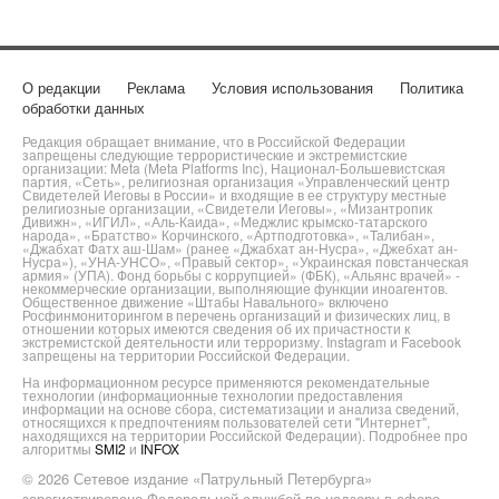
О редакции
Реклама
Условия использования
Политика
обработки данных
Редакция обращает внимание, что в Российской Федерации
запрещены следующие террористические и экстремистские
организации: Meta (Meta Platforms Inc), Национал-Большевистская
партия, «Сеть», религиозная организация «Управленческий центр
Свидетелей Иеговы в России» и входящие в ее структуру местные
религиозные организации, «Свидетели Иеговы», «Мизантропик
Дивижн», «ИГИЛ», «Аль-Каида», «Меджлис крымско-татарского
народа», «Братство» Корчинского, «Артподготовка», «Талибан»,
«Джабхат Фатх аш-Шам» (ранее «Джабхат ан-Нусра», «Джебхат ан-
Нусра»), «УНА-УНСО», «Правый сектор», «Украинская повстанческая
армия» (УПА). Фонд борьбы с коррупцией» (ФБК), «Альянс врачей» -
некоммерческие организации, выполняющие функции иноагентов.
Общественное движение «Штабы Навального» включено
Росфинмониторингом в перечень организаций и физических лиц, в
отношении которых имеются сведения об их причастности к
экстремистской деятельности или терроризму. Instagram и Facebook
запрещены на территории Российской Федерации.
На информационном ресурсе применяются рекомендательные
технологии (информационные технологии предоставления
информации на основе сбора, систематизации и анализа сведений,
относящихся к предпочтениям пользователей сети "Интернет",
находящихся на территории Российской Федерации). Подробнее про
алгоритмы
SMI2
и
INFOX
© 2026 Сетевое издание «Патрульный Петербурга»
зарегистрировано Федеральной службой по надзору в сфере