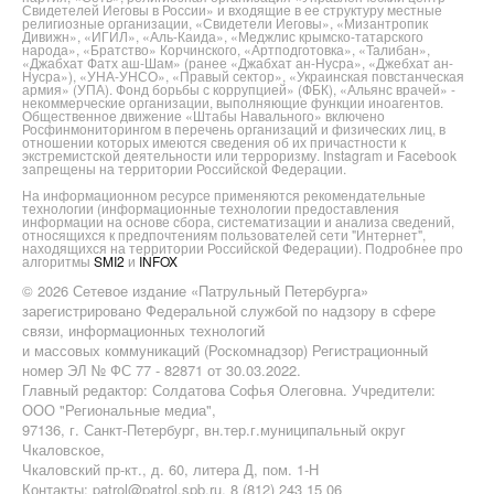
Свидетелей Иеговы в России» и входящие в ее структуру местные
религиозные организации, «Свидетели Иеговы», «Мизантропик
Дивижн», «ИГИЛ», «Аль-Каида», «Меджлис крымско-татарского
народа», «Братство» Корчинского, «Артподготовка», «Талибан»,
«Джабхат Фатх аш-Шам» (ранее «Джабхат ан-Нусра», «Джебхат ан-
Нусра»), «УНА-УНСО», «Правый сектор», «Украинская повстанческая
армия» (УПА). Фонд борьбы с коррупцией» (ФБК), «Альянс врачей» -
некоммерческие организации, выполняющие функции иноагентов.
Общественное движение «Штабы Навального» включено
Росфинмониторингом в перечень организаций и физических лиц, в
отношении которых имеются сведения об их причастности к
экстремистской деятельности или терроризму. Instagram и Facebook
запрещены на территории Российской Федерации.
На информационном ресурсе применяются рекомендательные
технологии (информационные технологии предоставления
информации на основе сбора, систематизации и анализа сведений,
относящихся к предпочтениям пользователей сети "Интернет",
находящихся на территории Российской Федерации). Подробнее про
алгоритмы
SMI2
и
INFOX
© 2026 Сетевое издание «Патрульный Петербурга»
зарегистрировано Федеральной службой по надзору в сфере
связи, информационных технологий
и массовых коммуникаций (Роскомнадзор) Регистрационный
номер ЭЛ № ФС 77 - 82871 от 30.03.2022.
Главный редактор: Солдатова Софья Олеговна. Учредители:
ООО "Региональные медиа",
97136, г. Санкт-Петербург, вн.тер.г.муниципальный округ
Чкаловское,
Чкаловский пр-кт., д. 60, литера Д, пом. 1-Н
Контакты: patrol@patrol.spb.ru, 8 (812) 243 15 06