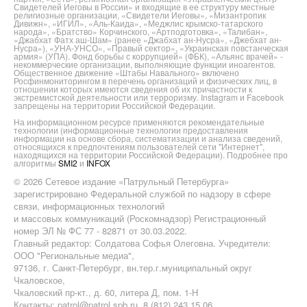
Свидетелей Иеговы в России» и входящие в ее структуру местные
религиозные организации, «Свидетели Иеговы», «Мизантропик
Дивижн», «ИГИЛ», «Аль-Каида», «Меджлис крымско-татарского
народа», «Братство» Корчинского, «Артподготовка», «Талибан»,
«Джабхат Фатх аш-Шам» (ранее «Джабхат ан-Нусра», «Джебхат ан-
Нусра»), «УНА-УНСО», «Правый сектор», «Украинская повстанческая
армия» (УПА). Фонд борьбы с коррупцией» (ФБК), «Альянс врачей» -
некоммерческие организации, выполняющие функции иноагентов.
Общественное движение «Штабы Навального» включено
Росфинмониторингом в перечень организаций и физических лиц, в
отношении которых имеются сведения об их причастности к
экстремистской деятельности или терроризму. Instagram и Facebook
запрещены на территории Российской Федерации.
На информационном ресурсе применяются рекомендательные
технологии (информационные технологии предоставления
информации на основе сбора, систематизации и анализа сведений,
относящихся к предпочтениям пользователей сети "Интернет",
находящихся на территории Российской Федерации). Подробнее про
алгоритмы
SMI2
и
INFOX
© 2026 Сетевое издание «Патрульный Петербурга»
зарегистрировано Федеральной службой по надзору в сфере
связи, информационных технологий
и массовых коммуникаций (Роскомнадзор) Регистрационный
номер ЭЛ № ФС 77 - 82871 от 30.03.2022.
Главный редактор: Солдатова Софья Олеговна. Учредители:
ООО "Региональные медиа",
97136, г. Санкт-Петербург, вн.тер.г.муниципальный округ
Чкаловское,
Чкаловский пр-кт., д. 60, литера Д, пом. 1-Н
Контакты: patrol@patrol.spb.ru, 8 (812) 243 15 06