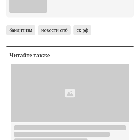
бандитизм
новости спб
ск рф
Читайте также