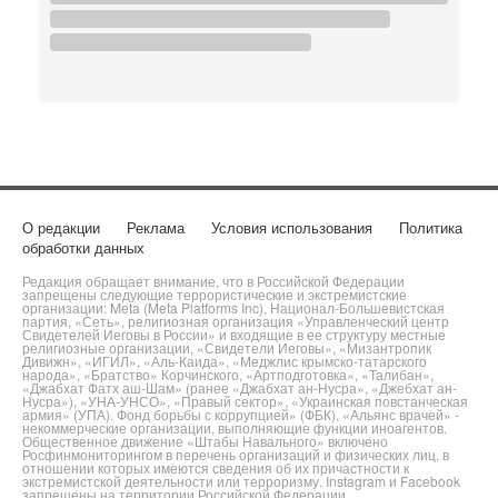
О редакции
Реклама
Условия использования
Политика
обработки данных
Редакция обращает внимание, что в Российской Федерации
запрещены следующие террористические и экстремистские
организации: Meta (Meta Platforms Inc), Национал-Большевистская
партия, «Сеть», религиозная организация «Управленческий центр
Свидетелей Иеговы в России» и входящие в ее структуру местные
религиозные организации, «Свидетели Иеговы», «Мизантропик
Дивижн», «ИГИЛ», «Аль-Каида», «Меджлис крымско-татарского
народа», «Братство» Корчинского, «Артподготовка», «Талибан»,
«Джабхат Фатх аш-Шам» (ранее «Джабхат ан-Нусра», «Джебхат ан-
Нусра»), «УНА-УНСО», «Правый сектор», «Украинская повстанческая
армия» (УПА). Фонд борьбы с коррупцией» (ФБК), «Альянс врачей» -
некоммерческие организации, выполняющие функции иноагентов.
Общественное движение «Штабы Навального» включено
Росфинмониторингом в перечень организаций и физических лиц, в
отношении которых имеются сведения об их причастности к
экстремистской деятельности или терроризму. Instagram и Facebook
запрещены на территории Российской Федерации.