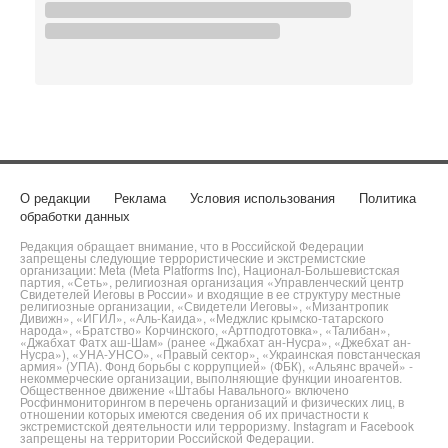
О редакции
Реклама
Условия использования
Политика
обработки данных
Редакция обращает внимание, что в Российской Федерации
запрещены следующие террористические и экстремистские
организации: Meta (Meta Platforms Inc), Национал-Большевистская
партия, «Сеть», религиозная организация «Управленческий центр
Свидетелей Иеговы в России» и входящие в ее структуру местные
религиозные организации, «Свидетели Иеговы», «Мизантропик
Дивижн», «ИГИЛ», «Аль-Каида», «Меджлис крымско-татарского
народа», «Братство» Корчинского, «Артподготовка», «Талибан»,
«Джабхат Фатх аш-Шам» (ранее «Джабхат ан-Нусра», «Джебхат ан-
Нусра»), «УНА-УНСО», «Правый сектор», «Украинская повстанческая
армия» (УПА). Фонд борьбы с коррупцией» (ФБК), «Альянс врачей» -
некоммерческие организации, выполняющие функции иноагентов.
Общественное движение «Штабы Навального» включено
Росфинмониторингом в перечень организаций и физических лиц, в
отношении которых имеются сведения об их причастности к
экстремистской деятельности или терроризму. Instagram и Facebook
запрещены на территории Российской Федерации.