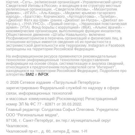
партия, «Сеть», религиозная организация «Управленческий центр
Свидетелей Иеговы в России» и входящие в ее структуру местные
религиозные организации, «Свидетели Иеговы», «Мизантропик
Дивижн», «ИГИЛ», «Аль-Каида», «Меджлис крымско-татарского
народа», «Братство» Корчинского, «Артподготовка», «Талибан»,
«Джабхат Фатх аш-Шам» (ранее «Джабхат ан-Нусра», «Джебхат ан-
Нусра»), «УНА-УНСО», «Правый сектор», «Украинская повстанческая
армия» (УПА). Фонд борьбы с коррупцией» (ФБК), «Альянс врачей» -
некоммерческие организации, выполняющие функции иноагентов.
Общественное движение «Штабы Навального» включено
Росфинмониторингом в перечень организаций и физических лиц, в
отношении которых имеются сведения об их причастности к
экстремистской деятельности или терроризму. Instagram и Facebook
запрещены на территории Российской Федерации.
На информационном ресурсе применяются рекомендательные
технологии (информационные технологии предоставления
информации на основе сбора, систематизации и анализа сведений,
относящихся к предпочтениям пользователей сети "Интернет",
находящихся на территории Российской Федерации). Подробнее про
алгоритмы
SMI2
и
INFOX
© 2026 Сетевое издание «Патрульный Петербурга»
зарегистрировано Федеральной службой по надзору в сфере
связи, информационных технологий
и массовых коммуникаций (Роскомнадзор) Регистрационный
номер ЭЛ № ФС 77 - 82871 от 30.03.2022.
Главный редактор: Солдатова Софья Олеговна. Учредители:
ООО "Региональные медиа",
97136, г. Санкт-Петербург, вн.тер.г.муниципальный округ
Чкаловское,
Чкаловский пр-кт., д. 60, литера Д, пом. 1-Н