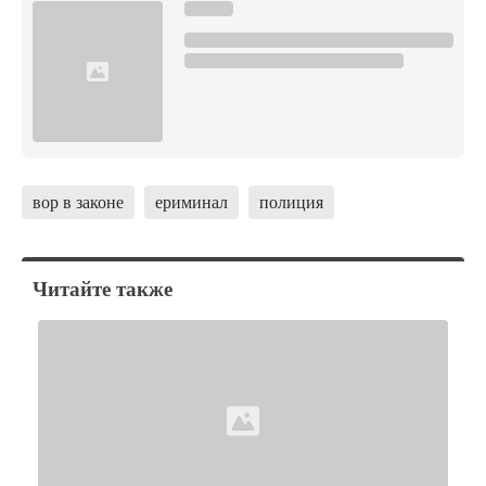
вор в законе
ериминал
полиция
Читайте также