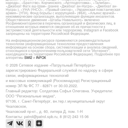
народа», «Братство» Корчинского, «Артподготовка», «Талибан»,
«Джабхат Фатх аш-Шам» (ранее «Джабхат ан-Нусра», «Джебхат ан-
Нусра»), «УНА-УНСО», «Правый сектор», «Украинская повстанческая
армия» (УПА). Фонд борьбы с коррупцией» (ФБК), «Альянс врачей» -
некоммерческие организации, выполняющие функции иноагентов.
Общественное движение «Штабы Навального» включено
Росфинмониторингом в перечень организаций и физических лиц, в
отношении которых имеются сведения об их причастности к
экстремистской деятельности или терроризму. Instagram и Facebook
запрещены на территории Российской Федерации.
На информационном ресурсе применяются рекомендательные
технологии (информационные технологии предоставления
информации на основе сбора, систематизации и анализа сведений,
относящихся к предпочтениям пользователей сети "Интернет",
находящихся на территории Российской Федерации). Подробнее про
алгоритмы
SMI2
и
INFOX
© 2026 Сетевое издание «Патрульный Петербурга»
зарегистрировано Федеральной службой по надзору в сфере
связи, информационных технологий
и массовых коммуникаций (Роскомнадзор) Регистрационный
номер ЭЛ № ФС 77 - 82871 от 30.03.2022.
Главный редактор: Солдатова Софья Олеговна. Учредители:
ООО "Региональные медиа",
97136, г. Санкт-Петербург, вн.тер.г.муниципальный округ
Чкаловское,
Чкаловский пр-кт., д. 60, литера Д, пом. 1-Н
Контакты: patrol@patrol.spb.ru, 8 (812) 243 15 06