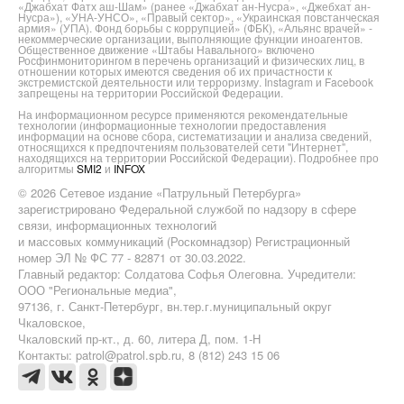
«Джабхат Фатх аш-Шам» (ранее «Джабхат ан-Нусра», «Джебхат ан-
Нусра»), «УНА-УНСО», «Правый сектор», «Украинская повстанческая
армия» (УПА). Фонд борьбы с коррупцией» (ФБК), «Альянс врачей» -
некоммерческие организации, выполняющие функции иноагентов.
Общественное движение «Штабы Навального» включено
Росфинмониторингом в перечень организаций и физических лиц, в
отношении которых имеются сведения об их причастности к
экстремистской деятельности или терроризму. Instagram и Facebook
запрещены на территории Российской Федерации.
На информационном ресурсе применяются рекомендательные
технологии (информационные технологии предоставления
информации на основе сбора, систематизации и анализа сведений,
относящихся к предпочтениям пользователей сети "Интернет",
находящихся на территории Российской Федерации). Подробнее про
алгоритмы
SMI2
и
INFOX
© 2026 Сетевое издание «Патрульный Петербурга»
зарегистрировано Федеральной службой по надзору в сфере
связи, информационных технологий
и массовых коммуникаций (Роскомнадзор) Регистрационный
номер ЭЛ № ФС 77 - 82871 от 30.03.2022.
Главный редактор: Солдатова Софья Олеговна. Учредители:
ООО "Региональные медиа",
97136, г. Санкт-Петербург, вн.тер.г.муниципальный округ
Чкаловское,
Чкаловский пр-кт., д. 60, литера Д, пом. 1-Н
Контакты: patrol@patrol.spb.ru, 8 (812) 243 15 06