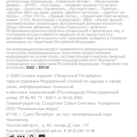
религиозные организации, «Свидетели Иеговы», «Мизантропик
Дивижн», «ИГИЛ», «Аль-Каида», «Меджлис крымско-татарского
народа», «Братство» Корчинского, «Артподготовка», «Талибан»,
«Джабхат Фатх аш-Шам» (ранее «Джабхат ан-Нусра», «Джебхат ан-
Нусра»), «УНА-УНСО», «Правый сектор», «Украинская повстанческая
армия» (УПА). Фонд борьбы с коррупцией» (ФБК), «Альянс врачей» -
некоммерческие организации, выполняющие функции иноагентов.
Общественное движение «Штабы Навального» включено
Росфинмониторингом в перечень организаций и физических лиц, в
отношении которых имеются сведения об их причастности к
экстремистской деятельности или терроризму. Instagram и Facebook
запрещены на территории Российской Федерации.
На информационном ресурсе применяются рекомендательные
технологии (информационные технологии предоставления
информации на основе сбора, систематизации и анализа сведений,
относящихся к предпочтениям пользователей сети "Интернет",
находящихся на территории Российской Федерации). Подробнее про
алгоритмы
SMI2
и
INFOX
© 2026 Сетевое издание «Патрульный Петербурга»
зарегистрировано Федеральной службой по надзору в сфере
связи, информационных технологий
и массовых коммуникаций (Роскомнадзор) Регистрационный
номер ЭЛ № ФС 77 - 82871 от 30.03.2022.
Главный редактор: Солдатова Софья Олеговна. Учредители:
ООО "Региональные медиа",
97136, г. Санкт-Петербург, вн.тер.г.муниципальный округ
Чкаловское,
Чкаловский пр-кт., д. 60, литера Д, пом. 1-Н
Контакты: patrol@patrol.spb.ru, 8 (812) 243 15 06