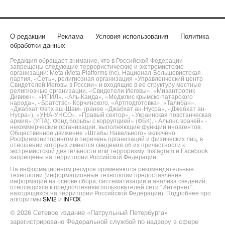
О редакции
Реклама
Условия использования
Политика
обработки данных
Редакция обращает внимание, что в Российской Федерации
запрещены следующие террористические и экстремистские
организации: Meta (Meta Platforms Inc), Национал-Большевистская
партия, «Сеть», религиозная организация «Управленческий центр
Свидетелей Иеговы в России» и входящие в ее структуру местные
религиозные организации, «Свидетели Иеговы», «Мизантропик
Дивижн», «ИГИЛ», «Аль-Каида», «Меджлис крымско-татарского
народа», «Братство» Корчинского, «Артподготовка», «Талибан»,
«Джабхат Фатх аш-Шам» (ранее «Джабхат ан-Нусра», «Джебхат ан-
Нусра»), «УНА-УНСО», «Правый сектор», «Украинская повстанческая
армия» (УПА). Фонд борьбы с коррупцией» (ФБК), «Альянс врачей» -
некоммерческие организации, выполняющие функции иноагентов.
Общественное движение «Штабы Навального» включено
Росфинмониторингом в перечень организаций и физических лиц, в
отношении которых имеются сведения об их причастности к
экстремистской деятельности или терроризму. Instagram и Facebook
запрещены на территории Российской Федерации.
На информационном ресурсе применяются рекомендательные
технологии (информационные технологии предоставления
информации на основе сбора, систематизации и анализа сведений,
относящихся к предпочтениям пользователей сети "Интернет",
находящихся на территории Российской Федерации). Подробнее про
алгоритмы
SMI2
и
INFOX
© 2026 Сетевое издание «Патрульный Петербурга»
зарегистрировано Федеральной службой по надзору в сфере