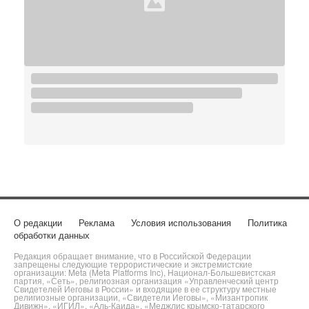
О редакции
Реклама
Условия использования
Политика
обработки данных
Редакция обращает внимание, что в Российской Федерации
запрещены следующие террористические и экстремистские
организации: Meta (Meta Platforms Inc), Национал-Большевистская
партия, «Сеть», религиозная организация «Управленческий центр
Свидетелей Иеговы в России» и входящие в ее структуру местные
религиозные организации, «Свидетели Иеговы», «Мизантропик
Дивижн», «ИГИЛ», «Аль-Каида», «Меджлис крымско-татарского