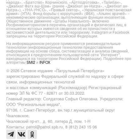
народа», «Братство» Корчинского, «Артподготовка», «Талибан»,
«Джабхат Фатх аш-Шам» (ранее «Джабхат ан-Нусра», «Джебхат ан-
Нусра»), «УНА-УНСО», «Правый сектор», «Украинская повстанческая
армия» (УПА). Фонд борьбы с коррупцией» (ФБК), «Альянс врачей» -
некоммерческие организации, выполняющие функции иноагентов.
Общественное движение «Штабы Навального» включено
Росфинмониторингом в перечень организаций и физических лиц, в
отношении которых имеются сведения об их причастности к
экстремистской деятельности или терроризму. Instagram и Facebook
запрещены на территории Российской Федерации.
На информационном ресурсе применяются рекомендательные
технологии (информационные технологии предоставления
информации на основе сбора, систематизации и анализа сведений,
относящихся к предпочтениям пользователей сети "Интернет",
находящихся на территории Российской Федерации). Подробнее про
алгоритмы
SMI2
и
INFOX
© 2026 Сетевое издание «Патрульный Петербурга»
зарегистрировано Федеральной службой по надзору в сфере
связи, информационных технологий
и массовых коммуникаций (Роскомнадзор) Регистрационный
номер ЭЛ № ФС 77 - 82871 от 30.03.2022.
Главный редактор: Солдатова Софья Олеговна. Учредители:
ООО "Региональные медиа",
97136, г. Санкт-Петербург, вн.тер.г.муниципальный округ
Чкаловское,
Чкаловский пр-кт., д. 60, литера Д, пом. 1-Н
Контакты: patrol@patrol.spb.ru, 8 (812) 243 15 06