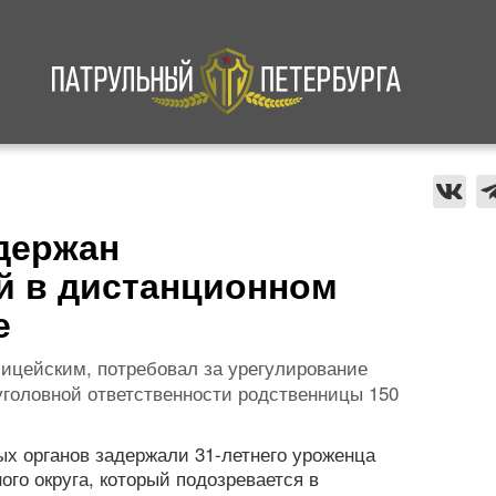
а
Криминал
В мире
Происшествия
держан
й в дистанционном
е
ицейским, потребовал за урегулирование
уголовной ответственности родственницы 150
х органов задержали 31-летнего уроженца
го округа, который подозревается в