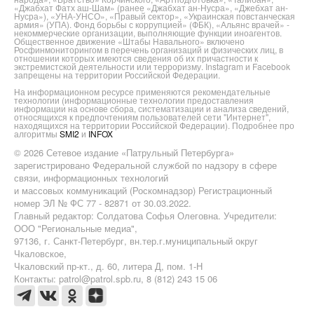
«Джабхат Фатх аш-Шам» (ранее «Джабхат ан-Нусра», «Джебхат ан-
Нусра»), «УНА-УНСО», «Правый сектор», «Украинская повстанческая
армия» (УПА). Фонд борьбы с коррупцией» (ФБК), «Альянс врачей» -
некоммерческие организации, выполняющие функции иноагентов.
Общественное движение «Штабы Навального» включено
Росфинмониторингом в перечень организаций и физических лиц, в
отношении которых имеются сведения об их причастности к
экстремистской деятельности или терроризму. Instagram и Facebook
запрещены на территории Российской Федерации.
На информационном ресурсе применяются рекомендательные
технологии (информационные технологии предоставления
информации на основе сбора, систематизации и анализа сведений,
относящихся к предпочтениям пользователей сети "Интернет",
находящихся на территории Российской Федерации). Подробнее про
алгоритмы
SMI2
и
INFOX
© 2026 Сетевое издание «Патрульный Петербурга»
зарегистрировано Федеральной службой по надзору в сфере
связи, информационных технологий
и массовых коммуникаций (Роскомнадзор) Регистрационный
номер ЭЛ № ФС 77 - 82871 от 30.03.2022.
Главный редактор: Солдатова Софья Олеговна. Учредители:
ООО "Региональные медиа",
97136, г. Санкт-Петербург, вн.тер.г.муниципальный округ
Чкаловское,
Чкаловский пр-кт., д. 60, литера Д, пом. 1-Н
Контакты: patrol@patrol.spb.ru, 8 (812) 243 15 06