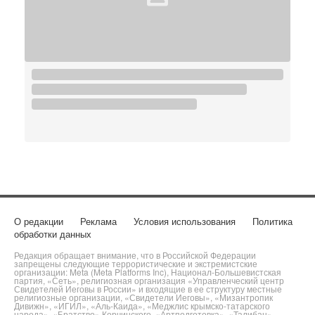
О редакции
Реклама
Условия использования
Политика
обработки данных
Редакция обращает внимание, что в Российской Федерации
запрещены следующие террористические и экстремистские
организации: Meta (Meta Platforms Inc), Национал-Большевистская
партия, «Сеть», религиозная организация «Управленческий центр
Свидетелей Иеговы в России» и входящие в ее структуру местные
религиозные организации, «Свидетели Иеговы», «Мизантропик
Дивижн», «ИГИЛ», «Аль-Каида», «Меджлис крымско-татарского
народа», «Братство» Корчинского, «Артподготовка», «Талибан»,