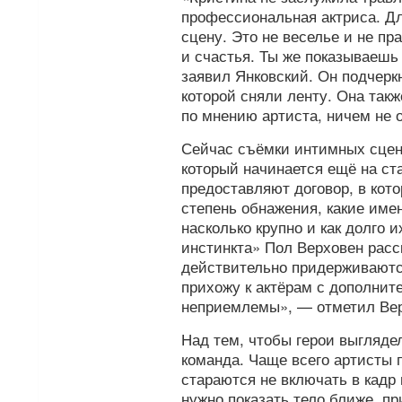
профессиональная актриса. Дл
сцену. Это не веселье и не пр
и счастья. Ты же показываешь
заявил Янковский. Он подчеркн
которой сняли ленту. Она так
по мнению артиста, ничем не 
Сейчас съёмки интимных сцен
который начинается ещё на ст
предоставляют договор, в кот
степень обнажения, какие имен
насколько крупно и как долго 
инстинкта» Пол Верховен расск
действительно придерживаютс
прихожу к актёрам с дополнит
неприемлемы», — отметил Вер
Над тем, чтобы герои выгляде
команда. Чаще всего артисты п
стараются не включать в кадр
нужно показать тело ближе, п