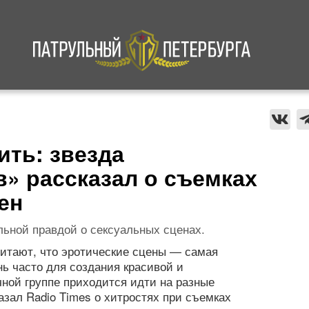
а
Криминал
В мире
Происшествия
ить: звезда
» рассказал о съемках
ен
льной правдой о сексуальных сценах.
итают, что эротические сцены — самая
нь часто для создания красивой и
ной группе приходится идти на разные
азал Radio Times о хитростях при съемках