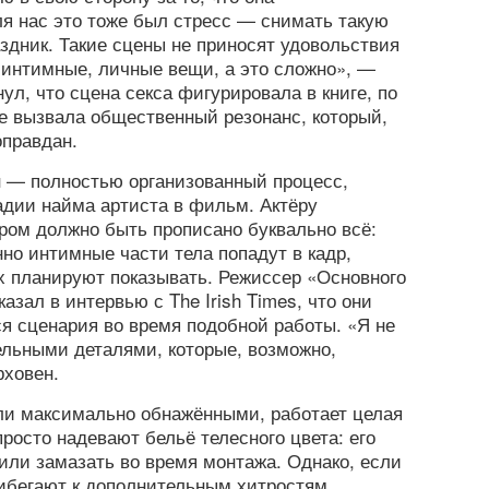
я нас это тоже был стресс — снимать такую
аздник. Такие сцены не приносят удовольствия
 интимные, личные вещи, а это сложно», —
ул, что сцена секса фигурировала в книге, по
же вызвала общественный резонанс, который,
оправдан.
 — полностью организованный процесс,
адии найма артиста в фильм. Актёру
ором должно быть прописано буквально всё:
но интимные части тела попадут в кадр,
их планируют показывать. Режиссер «Основного
азал в интервью с The Irish Times, что они
я сценария во время подобной работы. «Я не
ельными деталями, которые, возможно,
ховен.
ли максимально обнажёнными, работает целая
росто надевают бельё телесного цвета: его
 или замазать во время монтажа. Однако, если
рибегают к дополнительным хитростям.