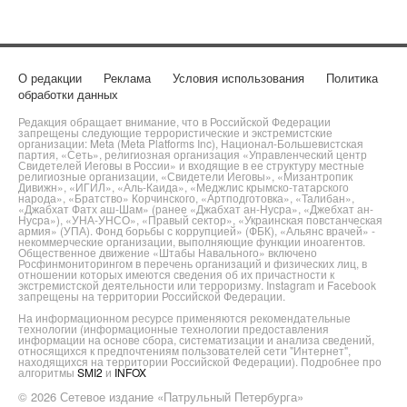
О редакции
Реклама
Условия использования
Политика
обработки данных
Редакция обращает внимание, что в Российской Федерации
запрещены следующие террористические и экстремистские
организации: Meta (Meta Platforms Inc), Национал-Большевистская
партия, «Сеть», религиозная организация «Управленческий центр
Свидетелей Иеговы в России» и входящие в ее структуру местные
религиозные организации, «Свидетели Иеговы», «Мизантропик
Дивижн», «ИГИЛ», «Аль-Каида», «Меджлис крымско-татарского
народа», «Братство» Корчинского, «Артподготовка», «Талибан»,
«Джабхат Фатх аш-Шам» (ранее «Джабхат ан-Нусра», «Джебхат ан-
Нусра»), «УНА-УНСО», «Правый сектор», «Украинская повстанческая
армия» (УПА). Фонд борьбы с коррупцией» (ФБК), «Альянс врачей» -
некоммерческие организации, выполняющие функции иноагентов.
Общественное движение «Штабы Навального» включено
Росфинмониторингом в перечень организаций и физических лиц, в
отношении которых имеются сведения об их причастности к
экстремистской деятельности или терроризму. Instagram и Facebook
запрещены на территории Российской Федерации.
На информационном ресурсе применяются рекомендательные
технологии (информационные технологии предоставления
информации на основе сбора, систематизации и анализа сведений,
относящихся к предпочтениям пользователей сети "Интернет",
находящихся на территории Российской Федерации). Подробнее про
алгоритмы
SMI2
и
INFOX
© 2026 Сетевое издание «Патрульный Петербурга»