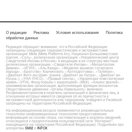
О редакции
Реклама
Условия использования
Политика
обработки данных
Редакция обращает внимание, что в Российской Федерации
запрещены следующие террористические и экстремистские
организации: Meta (Meta Platforms Inc), Национал-Большевистская
партия, «Сеть», религиозная организация «Управленческий центр
Свидетелей Иеговы в России» и входящие в ее структуру местные
религиозные организации, «Свидетели Иеговы», «Мизантропик
Дивижн», «ИГИЛ», «Аль-Каида», «Меджлис крымско-татарского
народа», «Братство» Корчинского, «Артподготовка», «Талибан»,
«Джабхат Фатх аш-Шам» (ранее «Джабхат ан-Нусра», «Джебхат ан-
Нусра»), «УНА-УНСО», «Правый сектор», «Украинская повстанческая
армия» (УПА). Фонд борьбы с коррупцией» (ФБК), «Альянс врачей» -
некоммерческие организации, выполняющие функции иноагентов.
Общественное движение «Штабы Навального» включено
Росфинмониторингом в перечень организаций и физических лиц, в
отношении которых имеются сведения об их причастности к
экстремистской деятельности или терроризму. Instagram и Facebook
запрещены на территории Российской Федерации.
На информационном ресурсе применяются рекомендательные
технологии (информационные технологии предоставления
информации на основе сбора, систематизации и анализа сведений,
относящихся к предпочтениям пользователей сети "Интернет",
находящихся на территории Российской Федерации). Подробнее про
алгоритмы
SMI2
и
INFOX