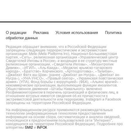
О редакции
Реклама
Условия использования
Политика
обработки данных
Редакция обращает внимание, что в Российской Федерации
запрещены следующие террористические и экстремистские
организации: Meta (Meta Platforms Inc), Национал-Большевистская
партия, «Сеть», религиозная организация «Управленческий центр
Свидетелей Иеговы в России» и входящие в ее структуру местные
религиозные организации, «Свидетели Иеговы», «Мизантропик
Дивижн», «ИГИЛ», «Аль-Каида», «Меджлис крымско-татарского
народа», «Братство» Корчинского, «Артподготовка», «Талибан»,
«Джабхат Фатх аш-Шам» (ранее «Джабхат ан-Нусра», «Джебхат ан-
Нусра»), «УНА-УНСО», «Правый сектор», «Украинская повстанческая
армия» (УПА). Фонд борьбы с коррупцией» (ФБК), «Альянс врачей» -
некоммерческие организации, выполняющие функции иноагентов.
Общественное движение «Штабы Навального» включено
Росфинмониторингом в перечень организаций и физических лиц, в
отношении которых имеются сведения об их причастности к
экстремистской деятельности или терроризму. Instagram и Facebook
запрещены на территории Российской Федерации.
На информационном ресурсе применяются рекомендательные
технологии (информационные технологии предоставления
информации на основе сбора, систематизации и анализа сведений,
относящихся к предпочтениям пользователей сети "Интернет",
находящихся на территории Российской Федерации). Подробнее про
алгоритмы
SMI2
и
INFOX