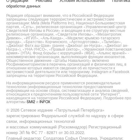
О редакции
Реклама
Условия использования
Политика
обработки данных
Редакция обращает внимание, что в Российской Федерации
запрещены следующие террористические и экстремистские
организации: Meta (Meta Platforms Inc), Национал-Большевистская
партия, «Сеть», религиозная организация «Управленческий центр
Свидетелей Иеговы в России» и входящие в ее структуру местные
религиозные организации, «Свидетели Иеговы», «Мизантропик
Дивижн», «ИГИЛ», «Аль-Каида», «Меджлис крымско-татарского
народа», «Братство» Корчинского, «Артподготовка», «Талибан»,
«Джабхат Фатх аш-Шам» (ранее «Джабхат ан-Нусра», «Джебхат ан-
Нусра»), «УНА-УНСО», «Правый сектор», «Украинская повстанческая
армия» (УПА). Фонд борьбы с коррупцией» (ФБК), «Альянс врачей» -
некоммерческие организации, выполняющие функции иноагентов.
Общественное движение «Штабы Навального» включено
Росфинмониторингом в перечень организаций и физических лиц, в
отношении которых имеются сведения об их причастности к
экстремистской деятельности или терроризму. Instagram и Facebook
запрещены на территории Российской Федерации.
На информационном ресурсе применяются рекомендательные
технологии (информационные технологии предоставления
информации на основе сбора, систематизации и анализа сведений,
относящихся к предпочтениям пользователей сети "Интернет",
находящихся на территории Российской Федерации). Подробнее про
алгоритмы
SMI2
и
INFOX
© 2026 Сетевое издание «Патрульный Петербурга»
зарегистрировано Федеральной службой по надзору в сфере
связи, информационных технологий
и массовых коммуникаций (Роскомнадзор) Регистрационный
номер ЭЛ № ФС 77 - 82871 от 30.03.2022.
Главный редактор: Солдатова Софья Олеговна. Учредители: