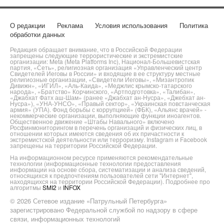
О редакции
Реклама
Условия использования
Политика
обработки данных
Редакция обращает внимание, что в Российской Федерации
запрещены следующие террористические и экстремистские
организации: Meta (Meta Platforms Inc), Национал-Большевистская
партия, «Сеть», религиозная организация «Управленческий центр
Свидетелей Иеговы в России» и входящие в ее структуру местные
религиозные организации, «Свидетели Иеговы», «Мизантропик
Дивижн», «ИГИЛ», «Аль-Каида», «Меджлис крымско-татарского
народа», «Братство» Корчинского, «Артподготовка», «Талибан»,
«Джабхат Фатх аш-Шам» (ранее «Джабхат ан-Нусра», «Джебхат ан-
Нусра»), «УНА-УНСО», «Правый сектор», «Украинская повстанческая
армия» (УПА). Фонд борьбы с коррупцией» (ФБК), «Альянс врачей» -
некоммерческие организации, выполняющие функции иноагентов.
Общественное движение «Штабы Навального» включено
Росфинмониторингом в перечень организаций и физических лиц, в
отношении которых имеются сведения об их причастности к
экстремистской деятельности или терроризму. Instagram и Facebook
запрещены на территории Российской Федерации.
На информационном ресурсе применяются рекомендательные
технологии (информационные технологии предоставления
информации на основе сбора, систематизации и анализа сведений,
относящихся к предпочтениям пользователей сети "Интернет",
находящихся на территории Российской Федерации). Подробнее про
алгоритмы
SMI2
и
INFOX
© 2026 Сетевое издание «Патрульный Петербурга»
зарегистрировано Федеральной службой по надзору в сфере
связи, информационных технологий