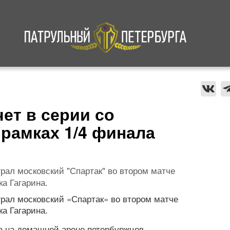
а
Криминал
В мире
Происшествия
ет в серии со
 рамках 1/4 финала
рал московский "Спартак" во втором матче
а Гагарина.
рал московский «Спартак» во втором матче
а Гагарина.
а на домашней арене петербуржцев,