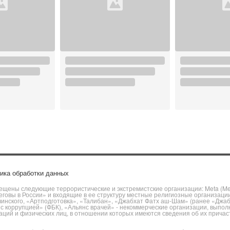
ика обработки данных
щены следующие террористические и экстремистские организации: Meta (Meta
говы в России» и входящие в ее структуру местные религиозные организаци
чинского, «Артподготовка», «Талибан», «Джабхат Фатх аш-Шам» (ранее «Джа
ы с коррупцией» (ФБК), «Альянс врачей» - некоммерческие организации, вы
ий и физических лиц, в отношении которых имеются сведения об их причаст