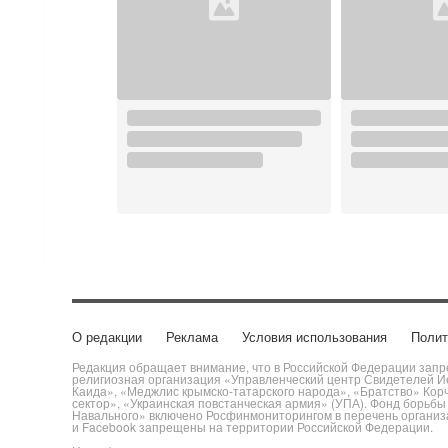
О редакции
Реклама
Условия использования
Полит
Редакция обращает внимание, что в Российской Федерации запре
религиозная организация «Управленческий центр Свидетелей Ие
Каида», «Меджлис крымско-татарского народа», «Братство» Кор
сектор», «Украинская повстанческая армия» (УПА). Фонд борьб
Навального» включено Росфинмониторингом в перечень организац
и Facebook запрещены на территории Российской Федерации.