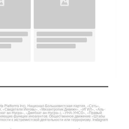
 Platforms Inc), Национал-Большевистская партия, «Сеть»,
и, «Свидетели Иеговы», «Мизантропик Дивижн», «ИГИЛ», «Аль-
бхат ан-Нусра», «Джебхат ан-Нусра»), «УНА-УНСО», «Правый
полняющие функции иноагентов. Общественное движение «Штабы
ности к экстремистской деятельности или терроризму. Instagram